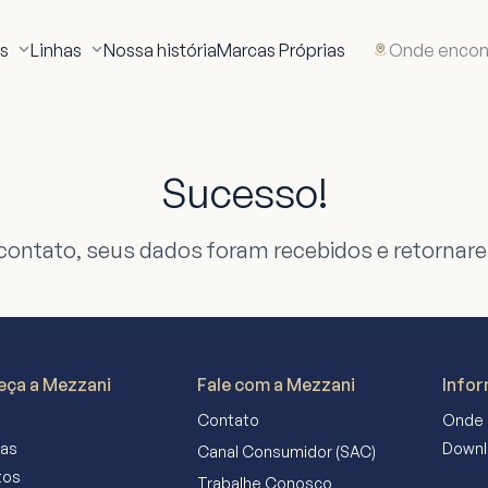
Onde encon
s
Linhas
Nossa história
Marcas Próprias
Sucesso!
contato, seus dados foram recebidos e retornare
ça a Mezzani
Fale com a Mezzani
Infor
Contato
Onde 
tas
Downl
Canal Consumidor (SAC)
tos
Trabalhe Conosco