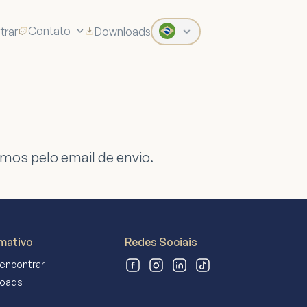
Contato
trar
Downloads
mos pelo email de envio.
mativo
Redes Sociais
encontrar
oads