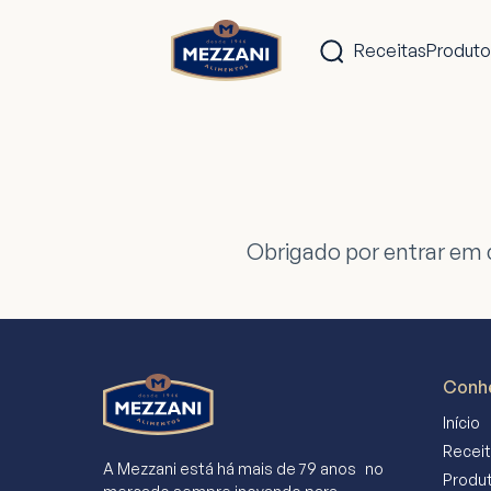
Produto
Receitas
Obrigado por entrar em 
Conhe
Início
Recei
A Mezzani está há mais de 79 anos no
Produ